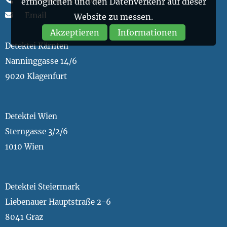
ermöglichen und den Datenverkehr auf dieser
Email
Website zu messen.
Akzeptieren
Informationen
Detektei Kärnten
Nanninggasse 14/6
9020 Klagenfurt
Detektei Wien
Sterngasse 3/2/6
1010 Wien
Detektei Steiermark
Liebenauer Hauptstraße 2-6
8041 Graz