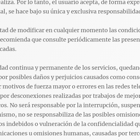
aliza. Por lo tanto, el usuario acepta, de forma expr
tal, se hace bajo su única y exclusiva responsabilida
ltad de modificar en cualquier momento las condici
 recomienda que consulte periódicamente las presen
cadas.
lidad continua y permanente de los servicios, qued
por posibles daños y perjuicios causados como conse
r motivos de fuerza mayor o errores en las redes te
o por desconexiones realizadas por trabajos de mej
os. No será responsable por la interrupción, suspens
mismo, no se responsabiliza de las posibles omision
os indebidos o vulneración de la confidencialidad 
icaciones u omisiones humanas, causadas por terce